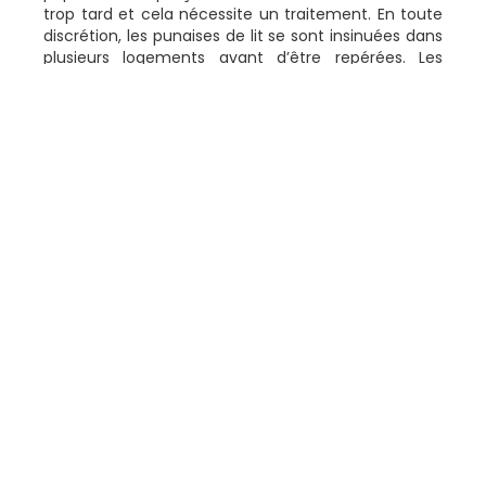
trop tard et cela nécessite un traitement. En toute
discrétion, les punaises de lit se sont insinuées dans
plusieurs logements avant d’être repérées. Les
signes visibles d’une infestation de punaises de lit
commencent à apparaître lorsque la colonie est
déjà importante. De plus, la plupart des personnes
infestées par ces insectes sont honteuses et n’en
parlent pas à leurs proches.