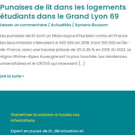
Lyon
Punaises de lit dans les logements
69
étudiants dans le Grand Lyon 69
Laisser un commentaire
/
Actualités
/
Aymeric Bouxom
Les punaises de lit sont un fléau aujourd’hui bien connu en France.
Les lieux infestés s’élevaient à 400 000 en 2018. Dont 100 000 en Île-
de-France, avec une hausse prévue de 30 à 35 % en 2019. En 2022, la
région Rhône-Alpes Auvergne est la plus touchée. Les résidences
universitaires et le CROUS qui recensent […]
Lire la suite »
GameOver la solution à toutes vos
infestations
Expert en puces de lit, dératisation et