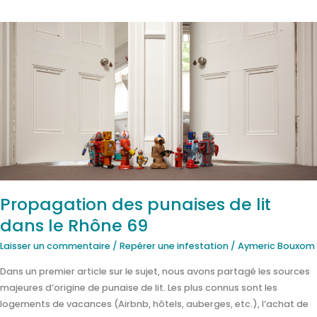
Propagation
des
punaises
de
lit
dans
le
Rhône
69
Propagation des punaises de lit
dans le Rhône 69
Laisser un commentaire
/
Repérer une infestation
/
Aymeric Bouxom
Dans un premier article sur le sujet, nous avons partagé les sources
majeures d’origine de punaise de lit. Les plus connus sont les
logements de vacances (Airbnb, hôtels, auberges, etc.), l’achat de