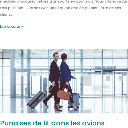
meubles d’occasion et les transports en commun. Nous allons cette
fois plus loin… Game Over, une équipe dédiée au bien-être de ses
clients
Lire la suite »
Punaises
de
lit
dans
les
avions
:
comment
protéger
vos
logements
Punaises de lit dans les avions :
du