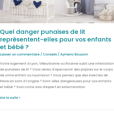
elles
pour
vos
enfants
et
Quel danger punaises de lit
bébé
représentent-elles pour vos enfants
?
et bébé ?
Laisser un commentaire
/
Conseils
/
Aymeric Bouxom
Votre logement à Lyon, Villeurbanne ou Roanne subit une infestation
de punaises de lit ? Vous venez d’apercevoir des piqûres sur le corps
de votre enfant ou nourrisson ? Vous pensez que des insectes de
literie en sont à l’origine ? Sont-elles dangereuses pour vos enfants
et bébé ? Voici notre avis d’expert en extermination
Lire la suite »