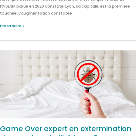
l’INSERM parue en 2020 constate. Lyon, sa capitale, est la première
touchée. L’augmentation constatée
Lire la suite »
Game
Over
expert
en
extermination
de
punaises
de
lit
à
Lyon,
Game Over expert en extermination
Roanne,