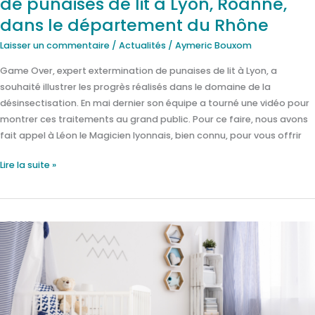
de punaises de lit à Lyon, Roanne,
dans
le
dans le département du Rhône
département
Laisser un commentaire
/
Actualités
/
Aymeric Bouxom
du
Rhône
Game Over, expert extermination de punaises de lit à Lyon, a
souhaité illustrer les progrès réalisés dans le domaine de la
désinsectisation. En mai dernier son équipe a tourné une vidéo pour
montrer ces traitements au grand public. Pour ce faire, nous avons
fait appel à Léon le Magicien lyonnais, bien connu, pour vous offrir
Lire la suite »
Quel
danger
punaises
de
lit
représentent-