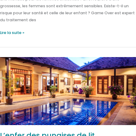
grossesse, les femmes sont extrêmement sensibles. Existe-t-il un
risque pour leur santé et celle de leur enfant ? Game Over est expert
du traitement des
Lire la suite »
L’enfer
des
punaises
de
lit,
témoignage
d’une
victime
L’enfer des punaises de lit,