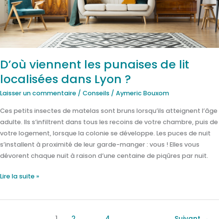
localisées
dans
Lyon
?
D’où viennent les punaises de lit
localisées dans Lyon ?
Laisser un commentaire
/
Conseils
/
Aymeric Bouxom
Ces petits insectes de matelas sont bruns lorsqu’ils atteignent l’âge
adulte. Ils s’infiltrent dans tous les recoins de votre chambre, puis de
votre logement, lorsque la colonie se développe. Les puces de nuit
s’installent à proximité de leur garde-manger : vous ! Elles vous
dévorent chaque nuit à raison d’une centaine de piqûres par nuit.
Lire la suite »
1
2
…
4
Suivant
→