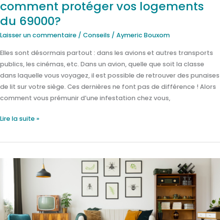
comment protéger vos logements
69000?
du 69000?
Laisser un commentaire
/
Conseils
/
Aymeric Bouxom
Elles sont désormais partout : dans les avions et autres transports
publics, les cinémas, etc. Dans un avion, quelle que soit la classe
dans laquelle vous voyagez, il est possible de retrouver des punaises
de lit sur votre siège. Ces dernières ne font pas de différence ! Alors
comment vous prémunir d’une infestation chez vous,
Lire la suite »
D’où
viennent
les
punaises
de
lit