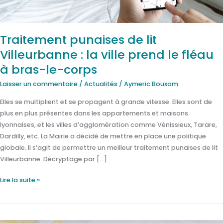
prend
le
fléau
Traitement punaises de lit
à
Villeurbanne : la ville prend le fléau
bras-
le-
à bras-le-corps
corps
Laisser un commentaire
/
Actualités
/
Aymeric Bouxom
Elles se multiplient et se propagent à grande vitesse. Elles sont de
plus en plus présentes dans les appartements et maisons
lyonnaises, et les villes d’agglomération comme Vénissieux, Tarare,
Dardilly, etc. La Mairie a décidé de mettre en place une politique
globale. Il s’agit de permettre un meilleur traitement punaises de lit
Villeurbanne. Décryptage par […]
Lire la suite »