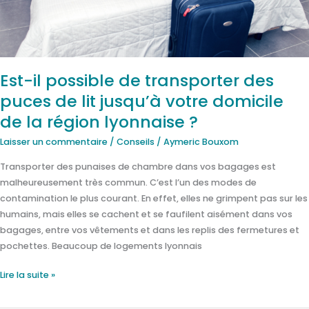
puces
de
lit
jusqu’à
votre
Est-il possible de transporter des
domicile
puces de lit jusqu’à votre domicile
de
la
de la région lyonnaise ?
région
Laisser un commentaire
/
Conseils
/
Aymeric Bouxom
lyonnaise
?
Transporter des punaises de chambre dans vos bagages est
malheureusement très commun. C’est l’un des modes de
contamination le plus courant. En effet, elles ne grimpent pas sur les
humains, mais elles se cachent et se faufilent aisément dans vos
bagages, entre vos vêtements et dans les replis des fermetures et
pochettes. Beaucoup de logements lyonnais
Lire la suite »