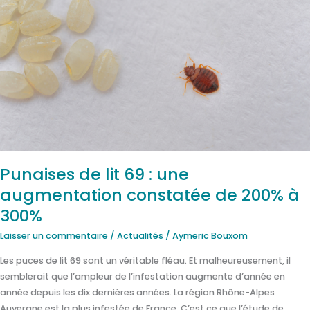
Punaises
de
lit
69
:
une
augmentation
constatée
de
200%
à
Punaises de lit 69 : une
300%
augmentation constatée de 200% à
300%
Laisser un commentaire
/
Actualités
/
Aymeric Bouxom
Les puces de lit 69 sont un véritable fléau. Et malheureusement, il
semblerait que l’ampleur de l’infestation augmente d’année en
année depuis les dix dernières années. La région Rhône-Alpes
Auvergne est la plus infestée de France. C’est ce que l’étude de