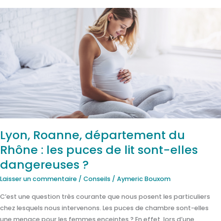
Lyon,
Roanne,
département
du
Rhône
:
les
puces
de
lit
sont-
Lyon, Roanne, département du
elles
Rhône : les puces de lit sont-elles
dangereuses
?
dangereuses ?
Laisser un commentaire
/
Conseils
/
Aymeric Bouxom
C’est une question très courante que nous posent les particuliers
chez lesquels nous intervenons. Les puces de chambre sont-elles
une menace pour les femmes enceintes ? En effet, lors d’une