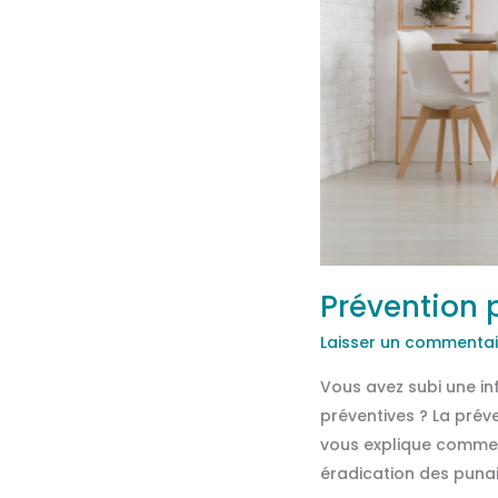
et
Roanne
Prévention 
Laisser un commentai
Vous avez subi une in
préventives ? La prév
vous explique comment
éradication des punai