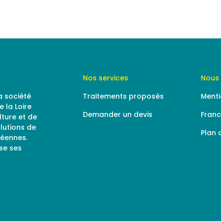
Nos services
Nous 
la société
Traitements proposés
Menti
 la Loire
Demander un devis
Fran
lture et de
olutions de
Plan 
péennes.
se ses