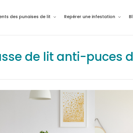
nts des punaises de lit
Repérer une infestation
B
sse de lit anti-puces de