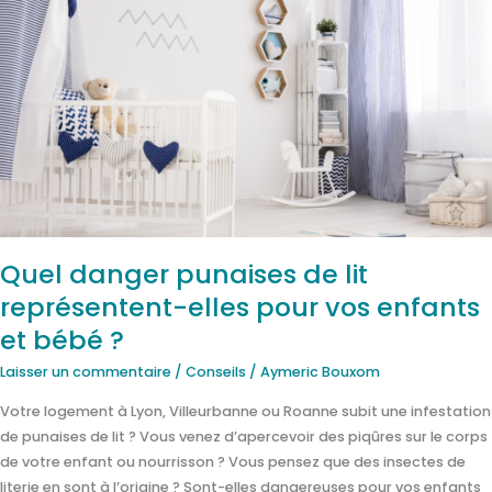
Quel
danger
punaises
de
lit
représentent-
elles
pour
vos
enfants
et
Quel danger punaises de lit
bébé
représentent-elles pour vos enfants
?
et bébé ?
Laisser un commentaire
/
Conseils
/
Aymeric Bouxom
Votre logement à Lyon, Villeurbanne ou Roanne subit une infestation
de punaises de lit ? Vous venez d’apercevoir des piqûres sur le corps
de votre enfant ou nourrisson ? Vous pensez que des insectes de
literie en sont à l’origine ? Sont-elles dangereuses pour vos enfants