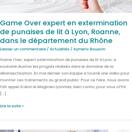
lit
à
Lyon,
Game Over expert en extermination
Roanne,
de punaises de lit à Lyon, Roanne,
dans
le
dans le département du Rhône
département
Laisser un commentaire
/
Actualités
/
Aymeric Bouxom
du
Rhône
Game Over, expert extermination de punaises de lit à Lyon, a
souhaité illustrer les progrès réalisés dans le domaine de la
désinsectisation. En mai dernier son équipe a tourné une vidéo pour
montrer ces traitements au grand public. Pour ce faire, nous avons
fait appel à Léon le Magicien lyonnais, bien connu, pour vous offrir
[…]
Lire la suite »