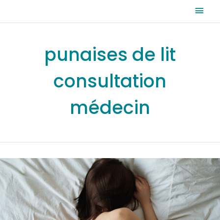
Aller
Men
au
prin
contenu
punaises de lit
consultation
médecin
Punaises
des
lit
dans
le
Grand