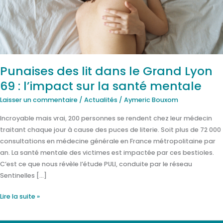
Lyon
69
:
l’impact
sur
Punaises des lit dans le Grand Lyon
la
santé
69 : l’impact sur la santé mentale
mentale
Laisser un commentaire
/
Actualités
/
Aymeric Bouxom
Incroyable mais vrai, 200 personnes se rendent chez leur médecin
traitant chaque jour à cause des puces de literie. Soit plus de 72 000
consultations en médecine générale en France métropolitaine par
an. La santé mentale des victimes est impactée par ces bestioles.
C’est ce que nous révèle l’étude PULI, conduite par le réseau
Sentinelles […]
Lire la suite »