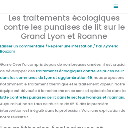
Aller
Men
au
Les traitements écologiques
prin
contenu
contre les punaises de lit sur le
Grand Lyon et Roanne
Laisser un commentaire
/
Repérer une infestation
/ Par
Aymeric
Bouxom
Game Over l’a compris depuis de nombreuses années : il est crucial
de développer des
traitements écologiques contre les puces de lit
dans les communes de Lyon et agglomération 69
, nous proposons
notamment le traitement thermique et le traitement vapeur. Notre
équipe est dévouée à la recherche en ce sens et spécialisée dans la
lutte contre les punaises de lit dans le secteur lyonnais et roannais
.
Aujourd’hui, notre taux de réussite de 95 % dès la première
intervention est inégalé dans la profession. Voici une explication de
notre réussite !