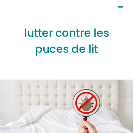
Aller
Men
au
prin
contenu
lutter contre les
puces de lit
Game
Over
expert
en
extermination
de
punaises
de