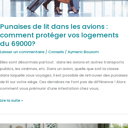
comment
protéger
vos
logements
Punaises de lit dans les avions :
du
comment protéger vos logements
69000?
du 69000?
Laisser un commentaire
/
Conseils
/
Aymeric Bouxom
Elles sont désormais partout : dans les avions et autres transports
publics, les cinémas, etc. Dans un avion, quelle que soit la classe
dans laquelle vous voyagez, il est possible de retrouver des punaises
de lit sur votre siège. Ces dernières ne font pas de différence ! Alors
comment vous prémunir d’une infestation chez vous,
Lire la suite »
Traitement