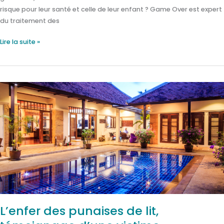
risque pour leur santé et celle de leur enfant ? Game Over est expert
du traitement des
Lire la suite »
L’enfer
des
punaises
de
lit,
témoignage
d’une
victime
L’enfer des punaises de lit,