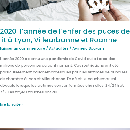
lit
à
Lyon,
Villeurbanne
2020: l’année de l’enfer des puces de
et
lit à Lyon, Villeurbanne et Roanne
Roanne
Laisser un commentaire
/
Actualités
/
Aymeric Bouxom
L’année 2020 a connu une pandémie de Covid qui a forcé des
millions de personnes au confinement. Ces restrictions ont été
particulièrement cauchemardesques pour les victimes de punaises
de chambre à Lyon et Villeurbanne. En effet, le cauchemar est
décuplé lorsque les victimes sont enfermées chez elles, 24/24h et
7/7. Les foyers touchés ont dû
Lire la suite »