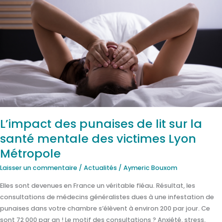
L’impact
des
punaises
de
lit
sur
la
santé
mentale
des
victimes
L’impact des punaises de lit sur la
Lyon
santé mentale des victimes Lyon
Métropole
Métropole
Laisser un commentaire
/
Actualités
/
Aymeric Bouxom
Elles sont devenues en France un véritable fléau. Résultat, les
consultations de médecins généralistes dues à une infestation de
punaises dans votre chambre s’élèvent à environ 200 par jour. Ce
sont 72 000 par an ! Le motif des consultations ? Anxiété, stress,