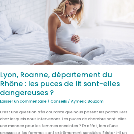
Lyon,
Roanne,
département
du
Rhône
:
les
puces
de
lit
sont-
Lyon, Roanne, département du
elles
Rhône : les puces de lit sont-elles
dangereuses
?
dangereuses ?
Laisser un commentaire
/
Conseils
/
Aymeric Bouxom
C’est une question très courante que nous posent les particuliers
chez lesquels nous intervenons. Les puces de chambre sont-elles
une menace pour les femmes enceintes ? En effet, lors d’une
grossesse, les femmes sont extrêmement sensibles. Existe-t-il un