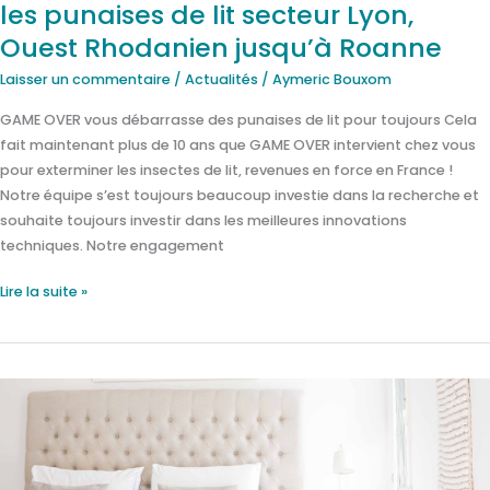
Rhodanien
les punaises de lit secteur Lyon,
jusqu’à
Ouest Rhodanien jusqu’à Roanne
Roanne
Laisser un commentaire
/
Actualités
/
Aymeric Bouxom
GAME OVER vous débarrasse des punaises de lit pour toujours Cela
fait maintenant plus de 10 ans que GAME OVER intervient chez vous
pour exterminer les insectes de lit, revenues en force en France !
Notre équipe s’est toujours beaucoup investie dans la recherche et
souhaite toujours investir dans les meilleures innovations
techniques. Notre engagement
Lire la suite »
Lutter
contre
les
punaises