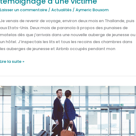
témoignage d’une victime
Laisser un commentaire
/
Actualités
/
Aymeric Bouxom
Je venais de revenir de voyage, environ deux mois en Thaïlande, puis
aux Etats-Unis. Deux mois de paranoïa à propos des punaises de
matelas dès que j’arrivais dans une nouvelle auberge de jeunesse ou
un hôtel. J’inspectais les lits et tous les recoins des chambres dans
les auberges de jeunesse et Airbnb occupés pendant mon
Lire la suite »
Punaises
de
lit
dans
les
avions
: