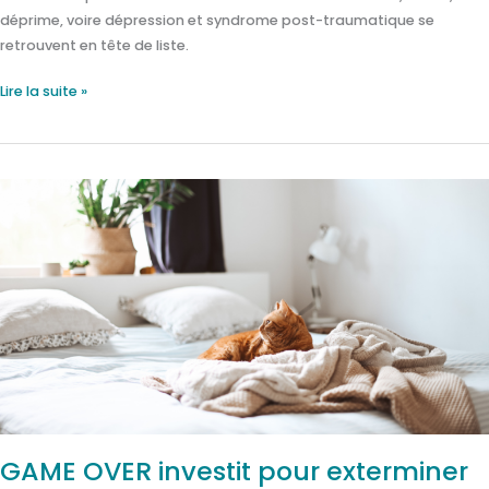
déprime, voire dépression et syndrome post-traumatique se
retrouvent en tête de liste.
Lire la suite »
GAME
OVER
investit
pour
exterminer
les
punaises
de
lit
secteur
Lyon,
GAME OVER investit pour exterminer
Ouest