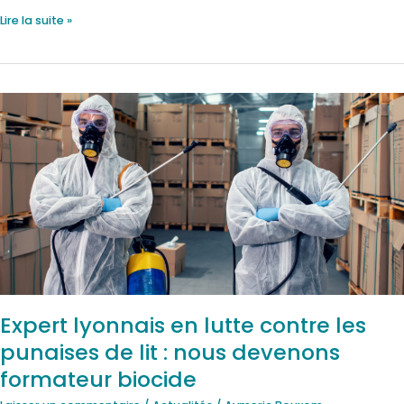
Lire la suite »
Expert
lyonnais
en
lutte
contre
les
punaises
de
lit
:
nous
Expert lyonnais en lutte contre les
devenons
punaises de lit : nous devenons
formateur
biocide
formateur biocide