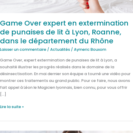
lit
à
Lyon,
Game Over expert en extermination
Roanne,
de punaises de lit à Lyon, Roanne,
dans
le
dans le département du Rhône
département
Laisser un commentaire
/
Actualités
/
Aymeric Bouxom
du
Rhône
Game Over, expert extermination de punaises de lit à Lyon, a
souhaité illustrer les progrès réalisés dans le domaine de la
désinsectisation. En mai dernier son équipe a tourné une vidéo pour
montrer ces traitements au grand public. Pour ce faire, nous avons
fait appel à Léon le Magicien lyonnais, bien connu, pour vous offrir
[…]
Lire la suite »