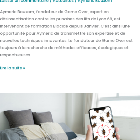
Laisser un commentaire
/
Actualités
/
Aymeric Bouxom
Aymeric Bouxom, fondateur de Game Over, expert en
désinsectisation contre les punaises des lits de Lyon 69, est
intervenant de formation Biocide depuis Janvier. C’est ainsi une
opportunité pour Aymeric de transmettre son expertise et de
nouvelles techniques innovantes. Le fondateur de Game Over est
toujours à la recherche de méthodes efficaces, écologiques et
respectueuses
Lire la suite »
2020:
l’année
de
l’enfer
des
puces
de