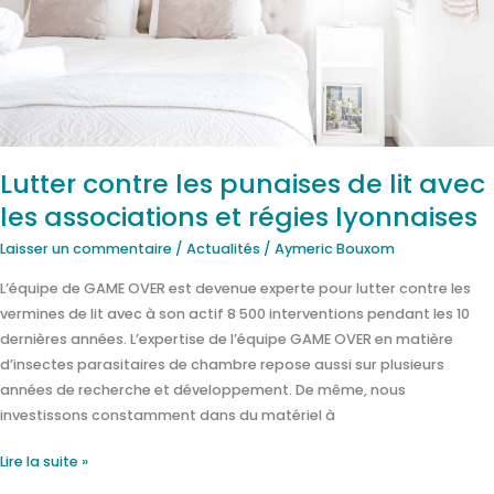
de
lit
avec
les
associations
et
régies
Lutter contre les punaises de lit avec
lyonnaises
les associations et régies lyonnaises
Laisser un commentaire
/
Actualités
/
Aymeric Bouxom
L’équipe de GAME OVER est devenue experte pour lutter contre les
vermines de lit avec à son actif 8 500 interventions pendant les 10
dernières années. L’expertise de l’équipe GAME OVER en matière
d’insectes parasitaires de chambre repose aussi sur plusieurs
années de recherche et développement. De même, nous
investissons constamment dans du matériel à
Lire la suite »